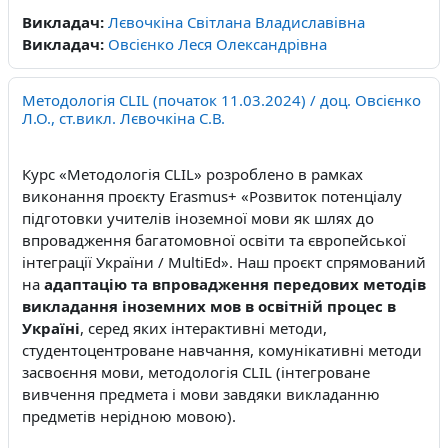
Викладач:
Лєвочкіна Світлана Владиславівна
Викладач:
Овсієнко Леся Олександрівна
Методологія CLIL (початок 11.03.2024) / доц. Овсієнко
Л.О., ст.викл. Лєвочкіна С.В.
Курс «Методологія
CLIL
» розроблено в рамках
виконання проєкту Erasmus+
«Розвиток потенціалу
підготовки учителів іноземної мови як шлях до
впровадження багатомовної освіти та європейської
інтеграції України /
MultiEd
». Наш проєкт спрямований
на
адаптацію та впровадження передових методів
викладання іноземних мов в освітній процес в
Україні
,
серед яких інтерактивні методи,
студентоцентроване навчання, комунікативні методи
засвоєння мови, методологія
CLIL
(інтегроване
вивчення предмета і мови завдяки викладанню
предметів нерідною мовою).