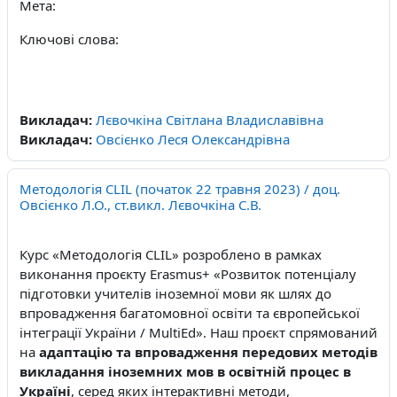
Мета:
Ключові слова:
Викладач:
Лєвочкіна Світлана Владиславівна
Викладач:
Овсієнко Леся Олександрівна
Методологія CLIL (початок 22 травня 2023) / доц.
Овсієнко Л.О., ст.викл. Лєвочкіна С.В.
Курс «Методологія
CLIL
» розроблено в рамках
виконання проєкту Erasmus+
«Розвиток потенціалу
підготовки учителів іноземної мови як шлях до
впровадження багатомовної освіти та європейської
інтеграції України /
MultiEd
». Наш проєкт спрямований
на
адаптацію та впровадження передових методів
викладання іноземних мов в освітній процес в
Україні
,
серед яких інтерактивні методи,