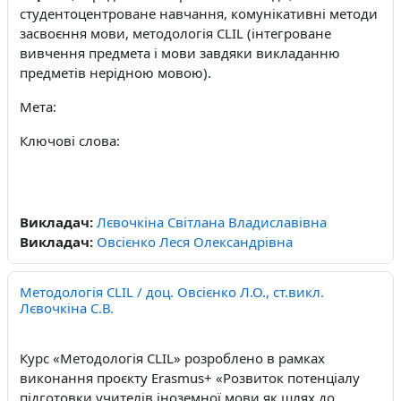
студентоцентроване навчання, комунікативні методи
засвоєння мови, методологія
CLIL
(інтегроване
вивчення предмета і мови завдяки викладанню
предметів нерідною мовою).
Мета:
Ключові слова:
Викладач:
Лєвочкіна Світлана Владиславівна
Викладач:
Овсієнко Леся Олександрівна
Методологія CLIL / доц. Овсієнко Л.О., ст.викл.
Лєвочкіна С.В.
Курс «Методологія
CLIL
» розроблено в рамках
виконання проєкту Erasmus+
«Розвиток потенціалу
підготовки учителів іноземної мови як шлях до