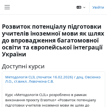
Перейти до головного вмісту
Увійти
Бокова панель
Розвиток потенціалу підготовки
учителів іноземної мови як шлях
до впровадження багатомовної
освіти та європейської інтеграції
України
Доступні курси
Методологія CLIL (початок 16.02.2026) / доц. Овсієнко
Л.О., ст.викл. Лєвочкіна С.В.
Курс «Методологія
CLIL
» розроблено в рамках
виконання проєкту Erasmus+
«Розвиток потенціалу
підготовки учителів іноземної мови як шлях до